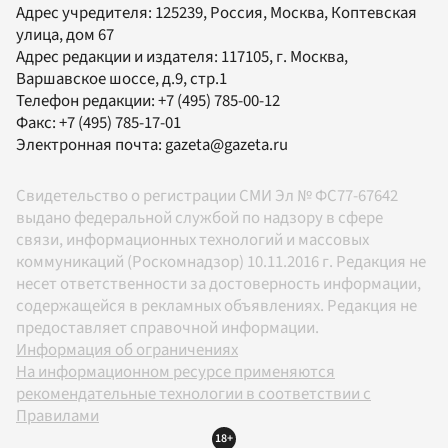
Адрес учредителя: 125239, Россия, Москва, Коптевская
улица, дом 67
Адрес редакции и издателя:
117105
, г.
Москва
,
Варшавское шоссе, д.9, стр.1
Телефон редакции:
+7 (495) 785-00-12
Факс:
+7 (495) 785-17-01
Электронная почта:
gazeta@gazeta.ru
Свидетельство о регистрации СМИ Эл № ФС77-67642
выдано федеральной службой по надзору в сфере
связи, информационных технологий и массовых
коммуникаций (Роскомнадзор) 10.11.2016 г. Редакция не
несет ответственности за достоверность информации,
содержащейся в рекламных объявлениях. Редакция не
предоставляет справочной информации.
Информация об ограничениях
На информационном ресурсе применяются
рекомендательные технологии в соответствии с
Правилами
18+