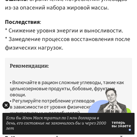
из-за опасений набора жировой массы.
Последствия
:
* Снижение уровня энергии и выносливости.​
* Замедление процессов восстановления после
физических нагрузок.​
Рекомендации:
• Включайте в рацион сложные углеводы, такие как
цельнозерновые продукты, бобовые, фрукты и
овощи.​
• Регулируйте потребление углеводов
в зависимости от уровня физической активности и
индивидуальных потребностей.​
Если бы Илон Маск тратил по 1 млн долларов в
день, его состояние не закончилось бы и через 2000
лет