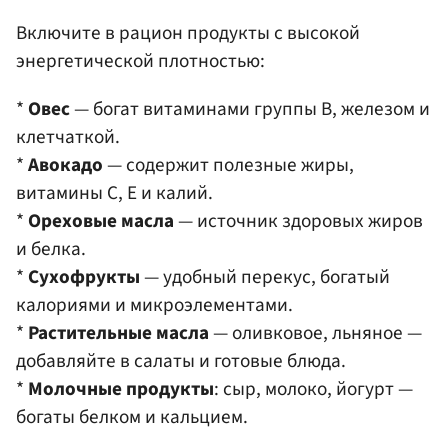
Включите в рацион продукты с высокой
энергетической плотностью:​
*
Овес
— богат витаминами группы B, железом и
клетчаткой.​
*
Авокадо
— содержит полезные жиры,
витамины C, E и калий.​
*
Ореховые масла
— источник здоровых жиров
и белка.​
*
Сухофрукты
— удобный перекус, богатый
калориями и микроэлементами.​
*
Растительные масла
— оливковое, льняное —
добавляйте в салаты и готовые блюда.
*
Молочные продукты
: сыр, молоко, йогурт —
богаты белком и кальцием. ​