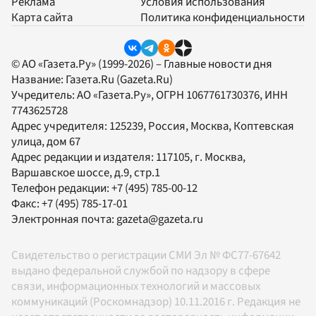
Реклама
Условия использования
Карта сайта
Политика конфиденциальности
© АО «Газета.Ру» (1999-2026) – Главные новости дня
Название:
Газета.Ru
(Gazeta.Ru)
Учредитель:
АО «Газета.Ру»
, ОГРН 1067761730376, ИНН
7743625728
Адрес учредителя: 125239, Россия, Москва, Коптевская
улица, дом 67
Адрес редакции и издателя:
117105
, г.
Москва
,
Варшавское шоссе, д.9, стр.1
Телефон редакции:
+7 (495) 785-00-12
Факс:
+7 (495) 785-17-01
Электронная почта:
gazeta@gazeta.ru
Свидетельство о регистрации СМИ Эл № ФС77-67642
выдано федеральной службой по надзору в сфере
связи, информационных технологий и массовых
коммуникаций (Роскомнадзор) 10.11.2016 г. Редакция не