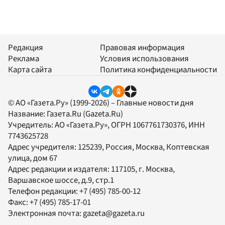
Редакция
Правовая информация
Реклама
Условия использования
Карта сайта
Политика конфиденциальности
© АО «Газета.Ру» (1999-2026) – Главные новости дня
Название:
Газета.Ru
(Gazeta.Ru)
Учредитель:
АО «Газета.Ру»
, ОГРН 1067761730376, ИНН
7743625728
Адрес учредителя: 125239, Россия, Москва, Коптевская
улица, дом 67
Адрес редакции и издателя:
117105
, г.
Москва
,
Варшавское шоссе, д.9, стр.1
Телефон редакции:
+7 (495) 785-00-12
Факс:
+7 (495) 785-17-01
Электронная почта:
gazeta@gazeta.ru