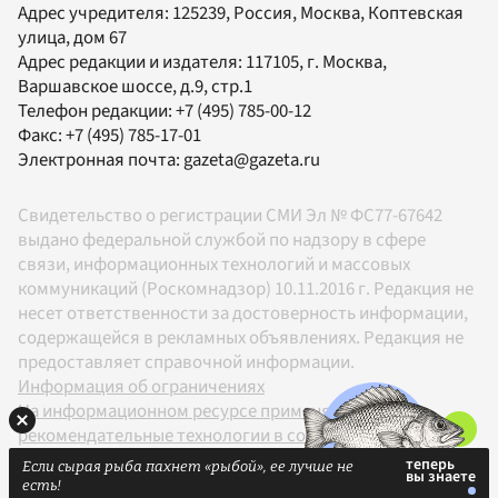
Адрес учредителя: 125239, Россия, Москва, Коптевская
улица, дом 67
Адрес редакции и издателя:
117105
, г.
Москва
,
Варшавское шоссе, д.9, стр.1
Телефон редакции:
+7 (495) 785-00-12
Факс:
+7 (495) 785-17-01
Электронная почта:
gazeta@gazeta.ru
Свидетельство о регистрации СМИ Эл № ФС77-67642
выдано федеральной службой по надзору в сфере
связи, информационных технологий и массовых
коммуникаций (Роскомнадзор) 10.11.2016 г. Редакция не
несет ответственности за достоверность информации,
содержащейся в рекламных объявлениях. Редакция не
предоставляет справочной информации.
Информация об ограничениях
На информационном ресурсе применяются
рекомендательные технологии в соответствии с
Правилами
Если сырая рыба пахнет «рыбой», ее лучше не
18+
есть!