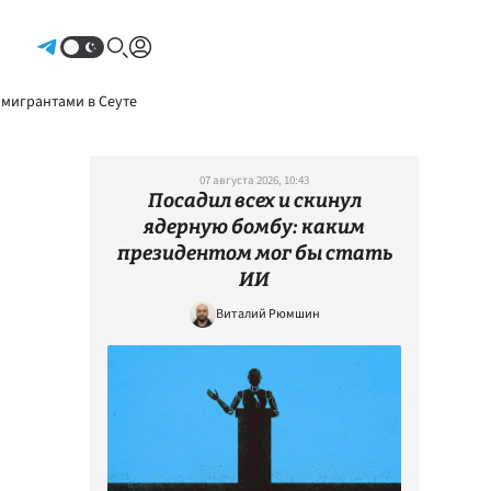
Авторизоваться
 мигрантами в Сеуте
07 августа 2026, 10:43
Посадил всех и скинул
ядерную бомбу: каким
президентом мог бы стать
ИИ
Виталий Рюмшин