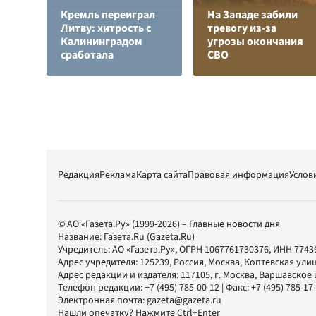
Кремль переиграл
На Западе забили
Литву: хитрость с
тревогу из-за
Калининградом
угрозы окончания
сработала
СВО
Редакция
Реклама
Карта сайта
Правовая информация
Услов
© АО «Газета.Ру» (1999-2026) – Главные новости дня
Название:
Газета.Ru
(Gazeta.Ru)
Учредитель:
АО «Газета.Ру»
, ОГРН 1067761730376, ИНН 7743
Адрес учредителя: 125239, Россия, Москва, Коптевская улиц
Адрес редакции и издателя:
117105
, г.
Москва
,
Варшавское шо
Телефон редакции:
+7 (495) 785-00-12
| Факс:
+7 (495) 785-17
Электронная почта:
gazeta@gazeta.ru
Нашли опечатку? Нажмите Ctrl+Enter