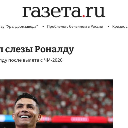
аву "Уралдронзавода"
Проблемы с бензином в России
Кризис с
л слезы Роналду
ду после вылета с ЧМ-2026