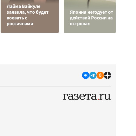
Лайма Вайкуле
В
заявила, что будет
Япония негодует от
к
воевать с
действий России на
С
россиянами
островах
с