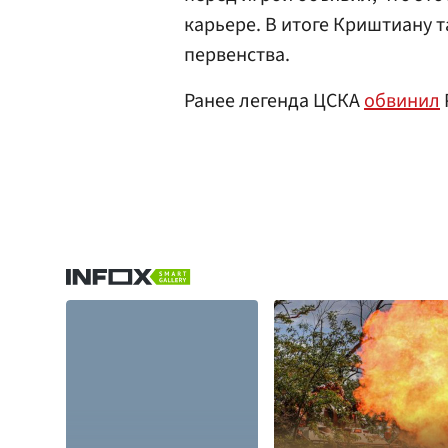
карьере. В итоге Криштиану т
первенства.
Ранее легенда ЦСКА
обвинил