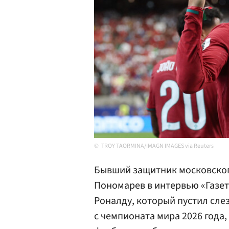
TROY TAORMINA/IMAGN IMAGES via Reuters
Бывший защитник московског
Пономарев в интервью «Газе
Роналду, который пустил сле
с чемпионата мира 2026 года