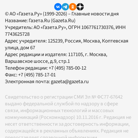
© АО «Газета.Ру» (1999-2026) – Главные новости дня
Название:
Газета.Ru
(Gazeta.Ru)
Учредитель:
АО «Газета.Ру»
, ОГРН 1067761730376, ИНН
7743625728
Адрес учредителя: 125239, Россия, Москва, Коптевская
улица, дом 67
Адрес редакции и издателя:
117105
, г.
Москва
,
Варшавское шоссе, д.9, стр.1
Телефон редакции:
+7 (495) 785-00-12
Факс:
+7 (495) 785-17-01
Электронная почта:
gazeta@gazeta.ru
Свидетельство о регистрации СМИ Эл № ФС77-67642
выдано федеральной службой по надзору в сфере
связи, информационных технологий и массовых
коммуникаций (Роскомнадзор) 10.11.2016 г. Редакция не
несет ответственности за достоверность информации,
содержащейся в рекламных объявлениях. Редакция не
предоставляет справочной информации.