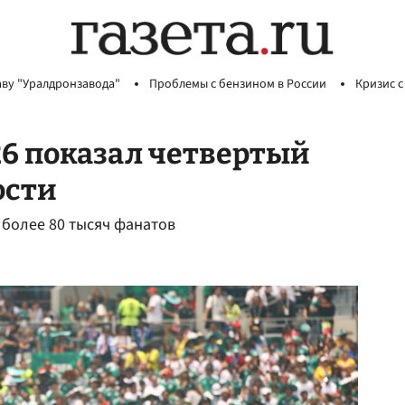
аву "Уралдронзавода"
Проблемы с бензином в России
Кризис с
6 показал четвертый
ости
 более 80 тысяч фанатов