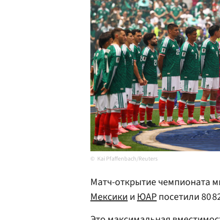
Kai Pfaffenbach/Reuters
Матч-открытие чемпионата м
Мексики
и
ЮАР
посетили 80 8
Это максимальная вместимос