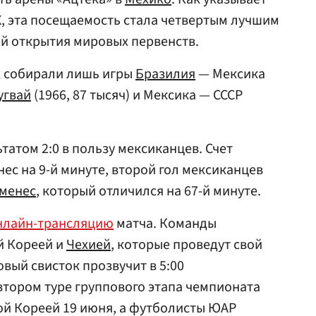
 X, эта посещаемость стала четвертым лучшим
ей открытия мировых первенств.
х собирали лишь игры
Бразилия
— Мексика
угвай
(1966, 87 тысяч) и Мексика — СССР
татом 2:0 в пользу мексиканцев. Счет
ес на 9-й минуте, второй гол мексиканцев
именес
, который отличился на 67-й минуте.
нлайн-трансляцию
матча. Команды
й Кореей и
Чехией
, которые проведут свой
овый свисток прозвучит в 5:00
втором туре группового этапа чемпионата
ой Кореей 19 июня, а футболисты ЮАР