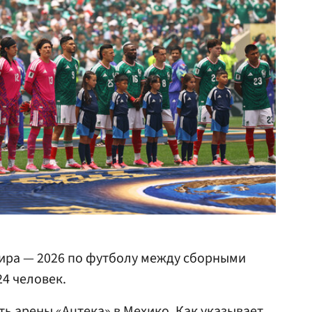
ира — 2026 по футболу между сборными
24 человек.
ть арены «Ацтека» в
Мехико
. Как указывает