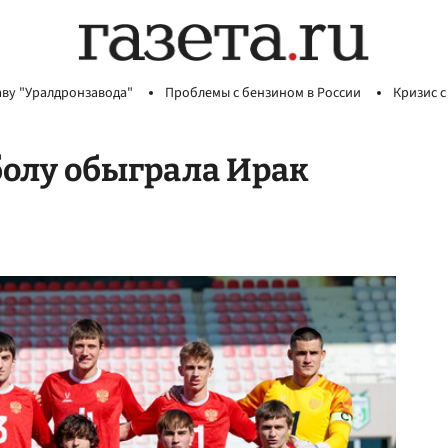
аву "Уралдронзавода"
Проблемы с бензином в России
Кризис с
болу обыграла Ирак