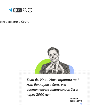
Авторизоваться
 мигрантами в Сеуте
Если бы Илон Маск тратил по 1
млн долларов в день, его
состояние не закончилось бы и
через 2000 лет