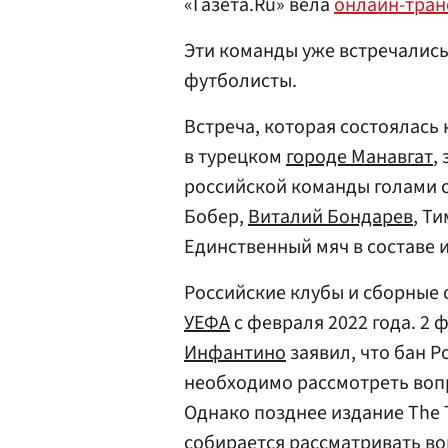
«Газета.Ru» вела
онлайн-тра
Эти команды уже встречались
футболисты.
Встреча, которая состоялась
в турецком
городе Манавгат
,
российской команды голами 
Бобер,
Виталий Бондарев
, Т
Единственный мяч в составе 
Российские клубы и сборные 
УЕФА
с февраля 2022 года. 2 
Инфантино
заявил, что бан Р
необходимо рассмотреть воп
Однако позднее издание The 
собирается рассматривать во