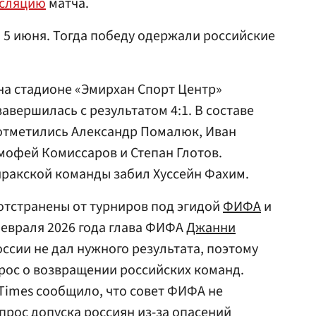
нсляцию
матча.
 5 июня. Тогда победу одержали российские
 на стадионе «Эмирхан Спорт Центр»
 завершилась с результатом 4:1. В составе
отметились Александр Помалюк, Иван
имофей Комиссаров и Степан Глотов.
иракской команды забил Хуссейн Фахим.
отстранены от турниров под эгидой
ФИФА
и
февраля 2026 года глава ФИФА
Джанни
оссии не дал нужного результата, поэтому
рос о возвращении российских команд.
Times сообщило, что совет ФИФА не
прос допуска россиян из-за опасений