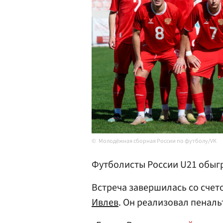
Молодёжная сборная России по футболу/VK
Футболисты России U21 обы
Встреча завершилась со счет
Ивлев
. Он реализовал пенальт