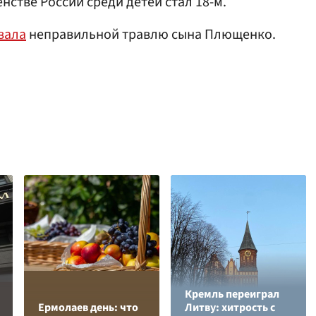
нстве России среди детей стал 18-м.
вала
неправильной травлю сына Плющенко.
Кремль переиграл
Ермолаев день: что
Литву: хитрость с