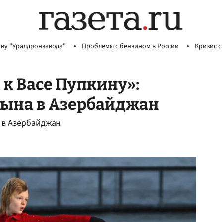
аву "Уралдронзавода"
Проблемы с бензином в России
Кризис с
 к Васе Пупкину»:
сына в Азербайджан
 в Азербайджан