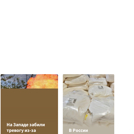
На Западе забили
Л
тревогу из-за
В России
з