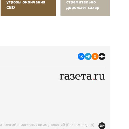
угрозы окончания
стремительно
в
СВО
дорожает сахар
р
ехнологий и массовых коммуникаций (Роскомнадзор)
18+