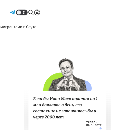
Авторизоваться
 мигрантами в Сеуте
Если бы Илон Маск тратил по 1
млн долларов в день, его
состояние не закончилось бы и
через 2000 лет