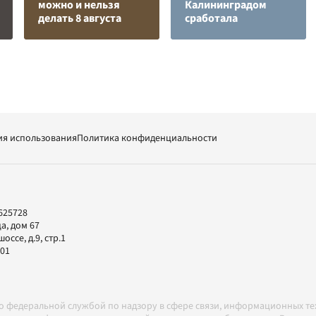
можно и нельзя
Калининградом
делать 8 августа
сработала
ия использования
Политика конфиденциальности
625728
а, дом 67
ссе, д.9, стр.1
-01
но федеральной службой по надзору в сфере связи, информационных т