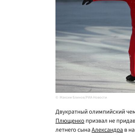
Максим Блинов/РИА Новости
Двукратный олимпийский че
Плющенко
призвал не придав
летнего сына
Александра
в н