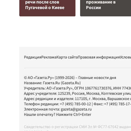
речи после слов
проживание в
Пугачевой о Киеве
России
Редакция
Реклама
Карта сайта
Правовая информация
Услов
© АО «Газета.Ру» (1999-2026) – Главные новости дня
Название:
Газета.Ru
(Gazeta.Ru)
Учредитель:
АО «Газета.Ру»
, ОГРН 1067761730376, ИНН 7743
Адрес учредителя: 125239, Россия, Москва, Коптевская улиц
Адрес редакции и издателя:
117105
, г.
Москва
,
Варшавское шо
Телефон редакции:
+7 (495) 785-00-12
| Факс:
+7 (495) 785-17
Электронная почта:
gazeta@gazeta.ru
Нашли опечатку? Нажмите Ctrl+Enter
Свидетельство о регистрации СМИ Эл № ФС77-67642 выда