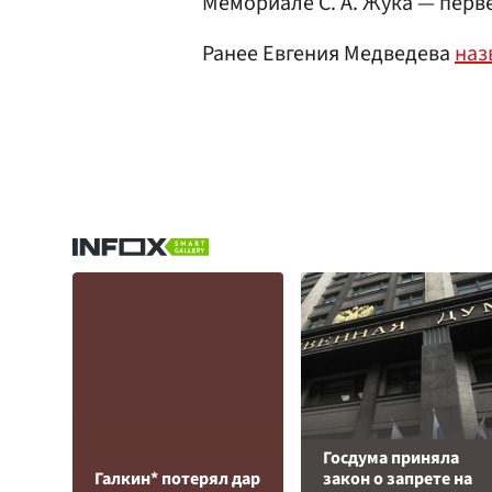
Мемориале С. А. Жука — перве
Ранее Евгения Медведева
наз
Госдума приняла
Галкин* потерял дар
закон о запрете на