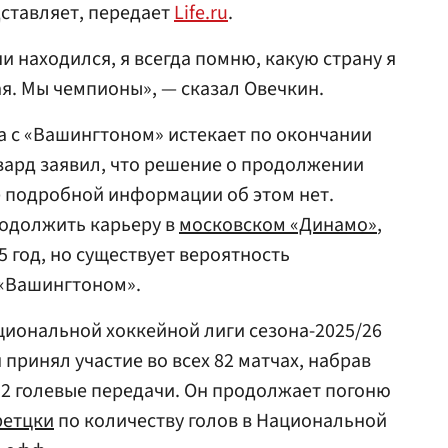
дставляет, передает
Life.ru
.
ни находился, я всегда помню, какую страну я
я. Мы чемпионы», — сказал Овечкин.
а с «Вашингтоном» истекает по окончании
рвард заявил, что решение о продолжении
е подробной информации об этом нет.
родолжить карьеру в
московском «Динамо»
,
5 год, но существует вероятность
 «Вашингтоном».
циональной хоккейной лиги сезона-2025/26
принял участие во всех 82 матчах, набрав
 32 голевые передачи. Он продолжает погоню
ретцки
по количеству голов в Национальной