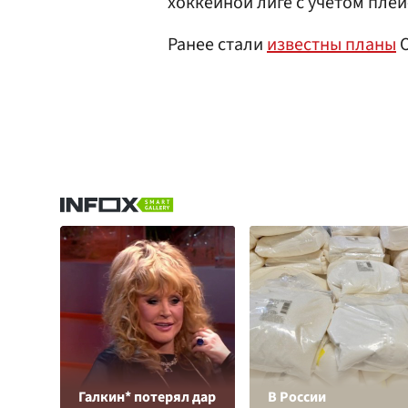
хоккейной лиге с учетом пле
Ранее стали
известны планы
О
Галкин* потерял дар
В России