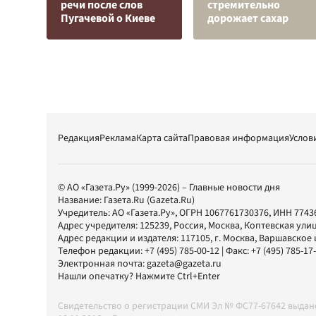
речи после слов
стремительно
Пугачевой о Киеве
дорожает сахар
Редакция
Реклама
Карта сайта
Правовая информация
Услов
© АО «Газета.Ру» (1999-2026) – Главные новости дня
Название:
Газета.Ru
(Gazeta.Ru)
Учредитель:
АО «Газета.Ру»
, ОГРН 1067761730376, ИНН 7743
Адрес учредителя: 125239, Россия, Москва, Коптевская улиц
Адрес редакции и издателя:
117105
, г.
Москва
,
Варшавское шо
Телефон редакции:
+7 (495) 785-00-12
| Факс:
+7 (495) 785-17
Электронная почта:
gazeta@gazeta.ru
Нашли опечатку? Нажмите Ctrl+Enter
Свидетельство о регистрации СМИ Эл № ФС77-67642 выда