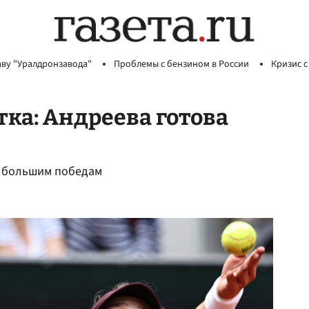
аву "Уралдронзавода"
Проблемы с бензином в России
Кризис с
ка: Андреева готова
к большим победам