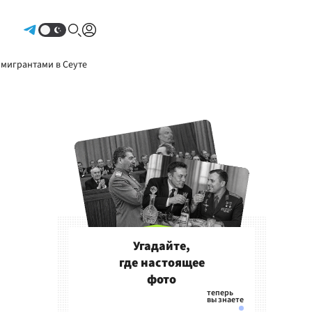
Авторизоваться
 мигрантами в Сеуте
Угадайте,
где настоящее
фото