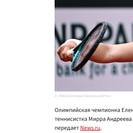
IMAGO/Schreyer/Global Look Press
Олимпийская чемпионка Еле
теннисистка Мирра Андреева г
передает
News.ru
.