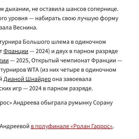
м дыхании, не оставила шансов сопернице.
ого уровня — набирать свою лучшую форму
зала Веснина.
турнира Большого шлема в одиночном
ат
Франции
— 2024) и двух в парном разряде
лии
— 2025, Открытый чемпионат Франции —
 турниров WTA (из них четыре в одиночном
ой
Дианой Шнайдер
она завоевала
их игр — 2024 в парном разряде.
ррос» Андреева обыграла румынку Сорану
 Андреевой
в полуфинале «Ролан Гаррос»
.