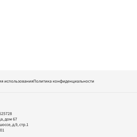
ия использования
Политика конфиденциальности
625728
а, дом 67
ссе, д.9, стр.1
-01