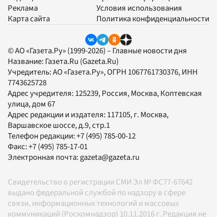
Реклама
Условия использования
Карта сайта
Политика конфиденциальности
© АО «Газета.Ру» (1999-2026) – Главные новости дня
Название:
Газета.Ru
(Gazeta.Ru)
Учредитель:
АО «Газета.Ру»
, ОГРН 1067761730376, ИНН
7743625728
Адрес учредителя: 125239, Россия, Москва, Коптевская
улица, дом 67
Адрес редакции и издателя:
117105
, г.
Москва
,
Варшавское шоссе, д.9, стр.1
Телефон редакции:
+7 (495) 785-00-12
Факс:
+7 (495) 785-17-01
Электронная почта:
gazeta@gazeta.ru
Свидетельство о регистрации СМИ Эл № ФС77-67642
выдано федеральной службой по надзору в сфере
связи, информационных технологий и массовых
коммуникаций (Роскомнадзор) 10.11.2016 г. Редакция не