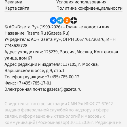
Реклама
Условия использования
Карта сайта
Политика конфиденциальности
© АО «Газета.Ру» (1999-2026) – Главные новости дня
Название:
Газета.Ru
(Gazeta.Ru)
Учредитель:
АО «Газета.Ру»
, ОГРН 1067761730376, ИНН
7743625728
Адрес учредителя: 125239, Россия, Москва, Коптевская
улица, дом 67
Адрес редакции и издателя:
117105
, г.
Москва
,
Варшавское шоссе, д.9, стр.1
Телефон редакции:
+7 (495) 785-00-12
Факс:
+7 (495) 785-17-01
Электронная почта:
gazeta@gazeta.ru
Свидетельство о регистрации СМИ Эл № ФС77-67642
выдано федеральной службой по надзору в сфере
связи, информационных технологий и массовых
коммуникаций (Роскомнадзор) 10.11.2016 г. Редакция не