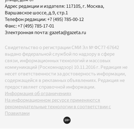
Адрес редакции и издателя:
117105
, г.
Москва
,
Варшавское шоссе, д.9, стр.1
Телефон редакции:
+7 (495) 785-00-12
Факс:
+7 (495) 785-17-01
Электронная почта:
gazeta@gazeta.ru
Свидетельство о регистрации СМИ Эл № ФС77-67642
выдано федеральной службой по надзору в сфере
связи, информационных технологий и массовых
коммуникаций (Роскомнадзор) 10.11.2016 г. Редакция не
несет ответственности за достоверность информации,
содержащейся в рекламных объявлениях. Редакция не
предоставляет справочной информации.
Информация об ограничениях
На информационном ресурсе применяются
рекомендательные технологии в соответствии с
Правилами
18+