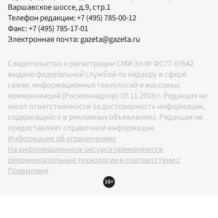
Варшавское шоссе, д.9, стр.1
Телефон редакции:
+7 (495) 785-00-12
Факс:
+7 (495) 785-17-01
Электронная почта:
gazeta@gazeta.ru
Свидетельство о регистрации СМИ Эл № ФС77-67642
выдано федеральной службой по надзору в сфере
связи, информационных технологий и массовых
коммуникаций (Роскомнадзор) 10.11.2016 г. Редакция не
несет ответственности за достоверность информации,
содержащейся в рекламных объявлениях. Редакция не
предоставляет справочной информации.
Информация об ограничениях
На информационном ресурсе применяются
рекомендательные технологии в соответствии с
Правилами
18+