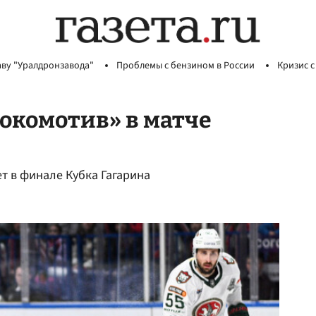
аву "Уралдронзавода"
Проблемы с бензином в России
Кризис с
Локомотив» в матче
ет в финале Кубка Гагарина