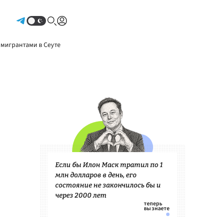
Авторизоваться
 мигрантами в Сеуте
Если бы Илон Маск тратил по 1
млн долларов в день, его
состояние не закончилось бы и
через 2000 лет