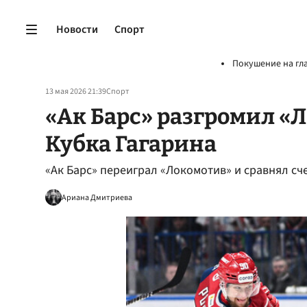
Новости
Спорт
Покушение на гл
13 мая 2026 21:39
Спорт
«Ак Барс» разгромил «
Кубка Гагарина
«Ак Барс» переиграл «Локомотив» и сравнял сч
Ариана Дмитриева