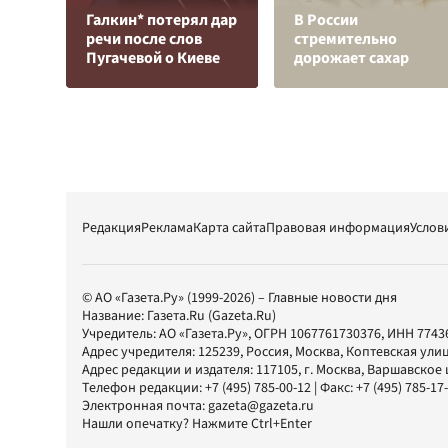
Галкин* потерял дар
В России
речи после слов
стремительно
Пугачевой о Киеве
дорожает сахар
Редакция
Реклама
Карта сайта
Правовая информация
Услов
© АО «Газета.Ру» (1999-2026) – Главные новости дня
Название:
Газета.Ru
(Gazeta.Ru)
Учредитель:
АО «Газета.Ру»
, ОГРН 1067761730376, ИНН 7743
Адрес учредителя: 125239, Россия, Москва, Коптевская улиц
Адрес редакции и издателя:
117105
, г.
Москва
,
Варшавское шо
Телефон редакции:
+7 (495) 785-00-12
| Факс:
+7 (495) 785-17
Электронная почта:
gazeta@gazeta.ru
Нашли опечатку? Нажмите Ctrl+Enter