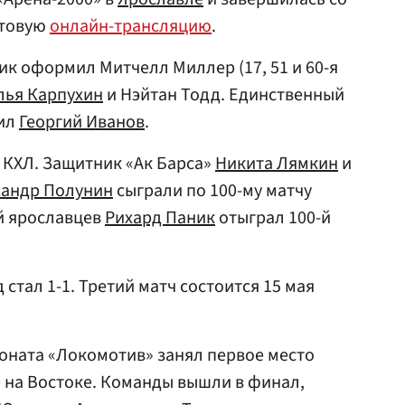
кстовую
онлайн-трансляцию
.
ик оформил Митчелл Миллер (17, 51 и 60-я
лья Карпухин
и Нэйтан Тодд. Единственный
бил
Георгий Иванов
.
в КХЛ. Защитник «Ак Барса»
Никита Лямкин
и
сандр Полунин
сыграли по 100-му матчу
й ярославцев
Рихард Паник
отыграл 100-й
 стал 1-1. Третий матч состоится 15 мая
оната «Локомотив» занял первое место
е на Востоке. Команды вышли в финал,