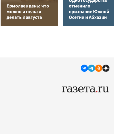
Одно государство
Р
Ермолаев день: что
отменило
в
можно и нельзя
признание Южной
и
делать 8 августа
Осетии и Абхазии
р