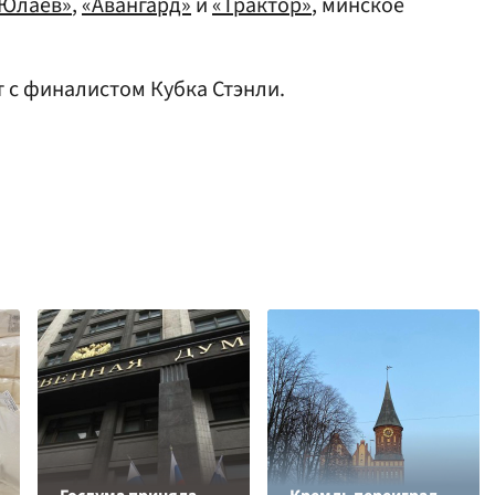
 Юлаев»
,
«Авангард»
и
«Трактор»
, минское
 с финалистом Кубка Стэнли.