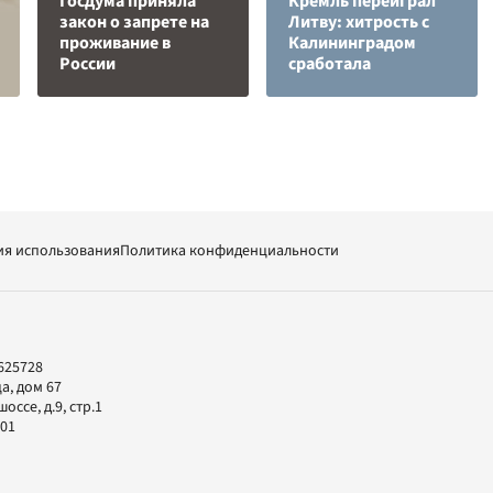
Госдума приняла
Кремль переиграл
закон о запрете на
Литву: хитрость с
проживание в
Калининградом
России
сработала
ия использования
Политика конфиденциальности
625728
а, дом 67
ссе, д.9, стр.1
-01