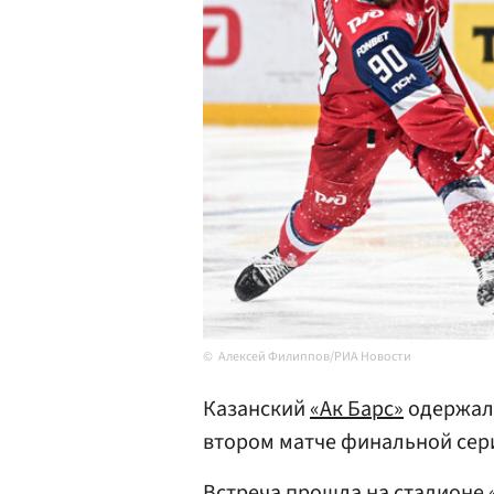
Алексей Филиппов/РИА Новости
Казанский
«Ак Барс»
одержал 
втором матче финальной сери
Встреча прошла на стадионе 