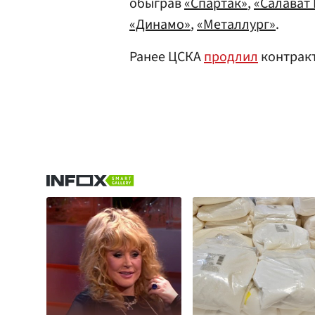
обыграв
«Спартак»
,
«Салават
«Динамо»
,
«Металлург»
.
Ранее ЦСКА
продлил
контракт