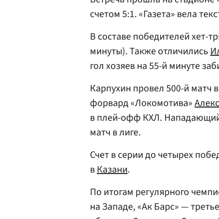
счетом 5:1. «Газета» вела те
В составе победителей хет-тр
минуты). Также отличились
И
гол хозяев на 55-й минуте за
Карпухин провел 500-й матч 
форвард «Локомотива»
Алек
в плей-офф КХЛ. Нападающи
матч в лиге.
Счет в серии до четырех побед
в
Казани
.
По итогам регулярного чемпи
на Западе, «Ак Барс» — треть