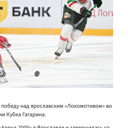
победу над ярославским «Локомотивом» во
и Кубка Гагарина.
«Арена-2000» в
Ярославле
и завершилась со