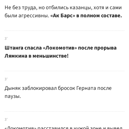
Не без труда, но отбились казанцы, хотя и сами
были агрессивны.
«Ак Барс» в полном составе.
3'
Штанга спасла «Локомотив» после прорыва
Лямкина в меньшинстве!
3'
Дыняк заблокировал бросок Герната после
паузы.
3'
«Локомотив» расставился в чужой зоне и вывел