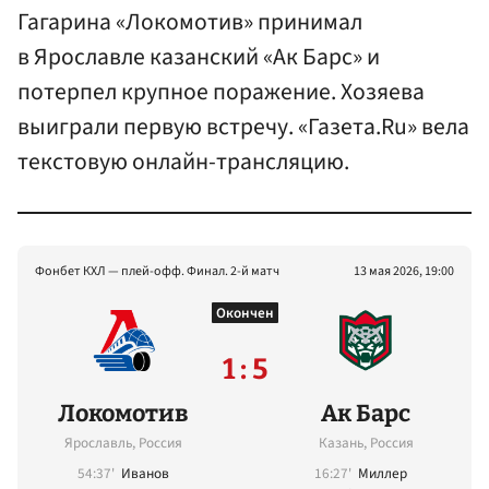
Гагарина «Локомотив» принимал
в Ярославле казанский «Ак Барс» и
потерпел крупное поражение. Хозяева
выиграли первую встречу. «Газета.Ru» вела
текстовую онлайн-трансляцию.
Фонбет КХЛ — плей-офф. Финал. 2-й матч
13 мая 2026, 19:00
Окончен
1 : 5
Локомотив
Ак Барс
Ярославль, Россия
Казань, Россия
54:37'
Иванов
16:27'
Миллер