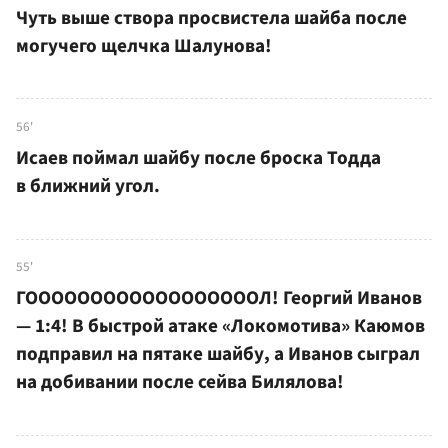
Чуть выше створа просвистела шайба после
могучего щелчка Шалунова!
56'
Исаев поймал шайбу после броска Тодда
в ближний угол.
55'
ГООООООООООООООООООЛ! Георгий Иванов
— 1:4! В быстрой атаке «Локомотива» Каюмов
подправил на пятаке шайбу, а Иванов сыграл
на добивании после сейва Билялова!