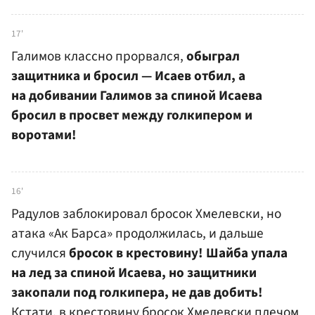
17'
Галимов классно прорвался,
обыграл
защитника и бросил — Исаев отбил, а
на добивании Галимов за спиной Исаева
бросил в просвет между голкипером и
воротами!
16'
Радулов заблокировал бросок Хмелевски, но
атака «Ак Барса» продолжилась, и дальше
случился
бросок в крестовину! Шайба упала
на лед за спиной Исаева, но защитники
закопали под голкипера, не дав добить!
Кстати, в крестовину бросок Хмелевски плечом