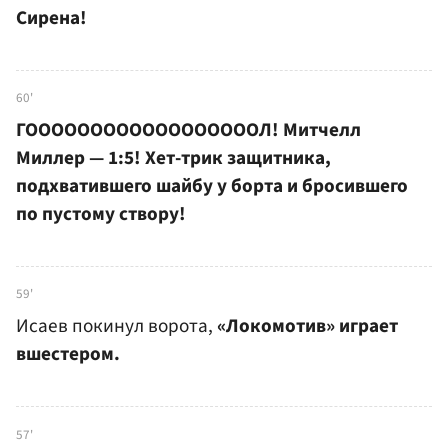
Сирена!
60'
ГООООООООООООООООООЛ! Митчелл
Миллер — 1:5! Хет-трик защитника,
подхватившего шайбу у борта и бросившего
по пустому створу!
59'
Исаев покинул ворота,
«Локомотив» играет
вшестером.
57'