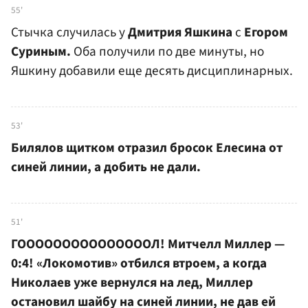
55'
Стычка случилась у
Дмитрия Яшкина
с
Егором
Суриным.
Оба получили по две минуты, но
Яшкину добавили еще десять дисциплинарных.
53'
Билялов щитком отразил бросок Елесина от
синей линии, а добить не дали.
51'
ГОООООООООООООООЛ! Митчелл Миллер —
0:4! «Локомотив» отбился втроем, а когда
Николаев уже вернулся на лед, Миллер
остановил шайбу на синей линии, не дав ей