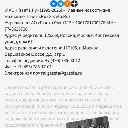
© АО «Газета.Ру» (1999-2026) – Главные новости дня
Название:
Газета.Ru
(Gazeta.Ru)
Учредитель:
АО «Газета.Ру»
, ОГРН 1067761730376, ИНН
7743625728
Адрес учредителя: 125239, Россия, Москва, Коптевская
улица, дом 67
Адрес редакции и издателя:
117105
, г.
Москва
,
Варшавское шоссе, д.9, стр.1
Телефон редакции:
+7 (495) 785-00-12
Факс:
+7 (495) 785-17-01
Электронная почта:
gazeta@gazeta.ru
Свидетельство о регистрации СМИ Эл № ФС77-67642
выдано федеральной службой по надзору в сфере
связи, информационных технологий и массовых
коммуникаций (Роскомнадзор) 10.11.2016 г. Редакция не
несет ответственности за достоверность информации,
содержащейся в рекламных объявлениях. Редакция не
предоставляет справочной информации.