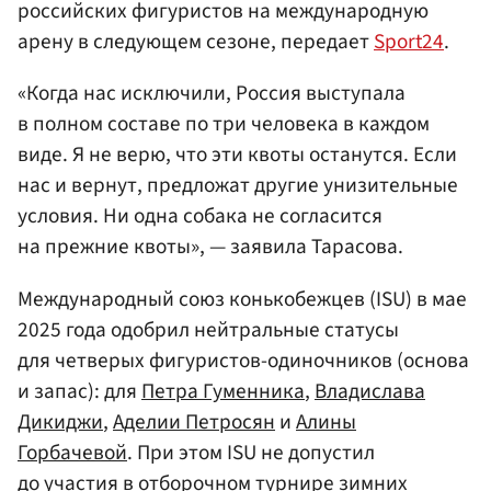
российских фигуристов на международную
арену в следующем сезоне, передает
Sport24
.
«Когда нас исключили, Россия выступала
в полном составе по три человека в каждом
виде. Я не верю, что эти квоты останутся. Если
нас и вернут, предложат другие унизительные
условия. Ни одна собака не согласится
на прежние квоты», — заявила Тарасова.
Международный союз конькобежцев (ISU) в мае
2025 года одобрил нейтральные статусы
для четверых фигуристов-одиночников (основа
и запас): для
Петра Гуменника
,
Владислава
Дикиджи
,
Аделии Петросян
и
Алины
Горбачевой
. При этом ISU не допустил
до участия в отборочном турнире зимних