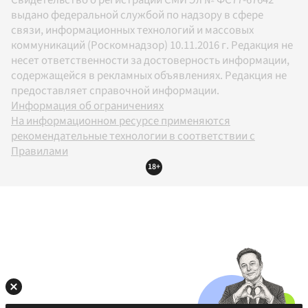
Свидетельство о регистрации СМИ Эл № ФС77-67642
выдано федеральной службой по надзору в сфере
связи, информационных технологий и массовых
коммуникаций (Роскомнадзор) 10.11.2016 г. Редакция не
несет ответственности за достоверность информации,
содержащейся в рекламных объявлениях. Редакция не
предоставляет справочной информации.
Информация об ограничениях
На информационном ресурсе применяются
рекомендательные технологии в соответствии с
Правилами
18+