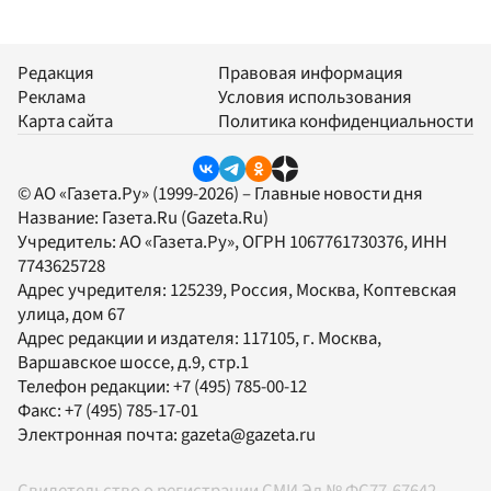
Редакция
Правовая информация
Реклама
Условия использования
Карта сайта
Политика конфиденциальности
© АО «Газета.Ру» (1999-2026) – Главные новости дня
Название:
Газета.Ru
(Gazeta.Ru)
Учредитель:
АО «Газета.Ру»
, ОГРН 1067761730376, ИНН
7743625728
Адрес учредителя: 125239, Россия, Москва, Коптевская
улица, дом 67
Адрес редакции и издателя:
117105
, г.
Москва
,
Варшавское шоссе, д.9, стр.1
Телефон редакции:
+7 (495) 785-00-12
Факс:
+7 (495) 785-17-01
Электронная почта:
gazeta@gazeta.ru