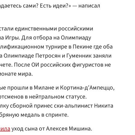
гадаетесь сами? Есть идеи?» — написал
 стали единственными российскими
а Игры. Для отбора на Олимпиаду
алификационном турнире в Пекине где оба
а Олимпиаде Петросян и Гуменник заняли
чете. После ОИ российских фигуристов не
ионате мира.
ые прошли в Милане и Кортина‑д'Ампеццо,
ртсменов в нейтральном статусе.
лку сборной принес ски-альпинист Никита
бряную медаль в спринте.
нила
уход сына от Алексея Мишина.