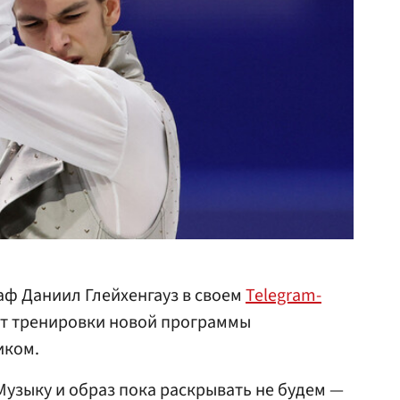
аф Даниил Глейхенгауз в своем
Telegram-
т тренировки новой программы
иком.
Музыку и образ пока раскрывать не будем —