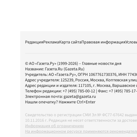
Редакция
Реклама
Карта сайта
Правовая информация
Услов
© АО «Газета.Ру» (1999-2026) – Главные новости дня
Название:
Газета.Ru
(Gazeta.Ru)
Учредитель:
АО «Газета.Ру»
, ОГРН 1067761730376, ИНН 7743
Адрес учредителя: 125239, Россия, Москва, Коптевская улиц
Адрес редакции и издателя:
117105
, г.
Москва
,
Варшавское шо
Телефон редакции:
+7 (495) 785-00-12
| Факс:
+7 (495) 785-17
Электронная почта:
gazeta@gazeta.ru
Нашли опечатку? Нажмите Ctrl+Enter
Свидетельство о регистрации СМИ Эл № ФС77-67642 выда
10.11.2016 г. Редакция не несет ответственности за дос
Информация об ограничениях
На информационном ресурсе применяются рекомендатель