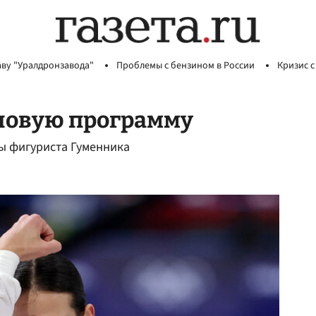
аву "Уралдронзавода"
Проблемы с бензином в России
Кризис с
новую программу
ы фигуриста Гуменника