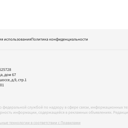
ия использования
Политика конфиденциальности
625728
а, дом 67
ссе, д.9, стр.1
-01
но федеральной службой по надзору в сфере связи, информационных т
товерность информации, содержащейся в рекламных объявлениях. Редак
ные технологии в соответствии с Правилами