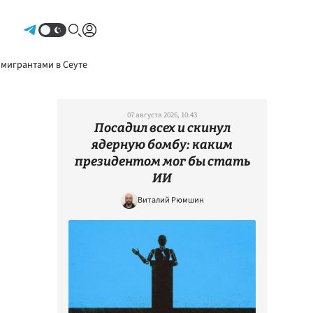
Авторизоваться
 мигрантами в Сеуте
07 августа 2026, 10:43
Посадил всех и скинул
ядерную бомбу: каким
президентом мог бы стать
ИИ
Виталий Рюмшин