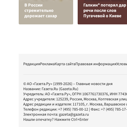
В России
Галкин* потерял дар
стремительно
речи после слов
дорожает сахар
Пугачевой о Киеве
Редакция
Реклама
Карта сайта
Правовая информация
Услов
© АО «Газета.Ру» (1999-2026) – Главные новости дня
Название:
Газета.Ru
(Gazeta.Ru)
Учредитель:
АО «Газета.Ру»
, ОГРН 1067761730376, ИНН 7743
Адрес учредителя: 125239, Россия, Москва, Коптевская улиц
Адрес редакции и издателя:
117105
, г.
Москва
,
Варшавское шо
Телефон редакции:
+7 (495) 785-00-12
| Факс:
+7 (495) 785-17
Электронная почта:
gazeta@gazeta.ru
Нашли опечатку? Нажмите Ctrl+Enter