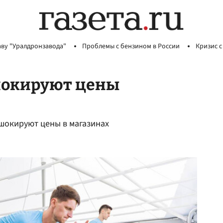
аву "Уралдронзавода"
Проблемы с бензином в России
Кризис с
шокируют цены
 шокируют цены в магазинах