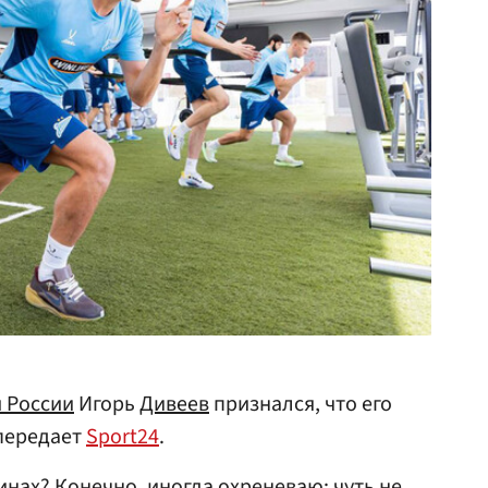
 России
Игорь
Дивеев
признался, что его
 передает
Sport24
.
инах? Конечно, иногда охреневаю: чуть не