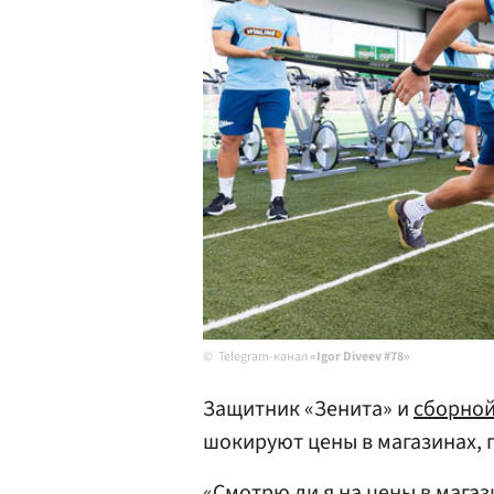
Telegram-канал
«Igor Diveev #78»
Защитник «Зенита» и
сборной
шокируют цены в магазинах,
«Смотрю ли я на цены в магаз