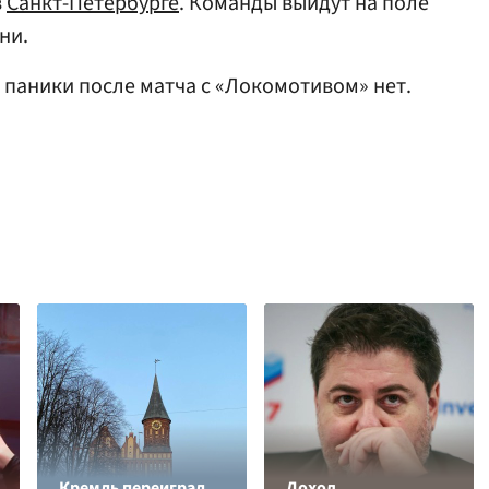
в
Санкт-Петербурге
. Команды выйдут на поле
ни.
о паники после матча с «Локомотивом» нет.
Кремль переиграл
Доход