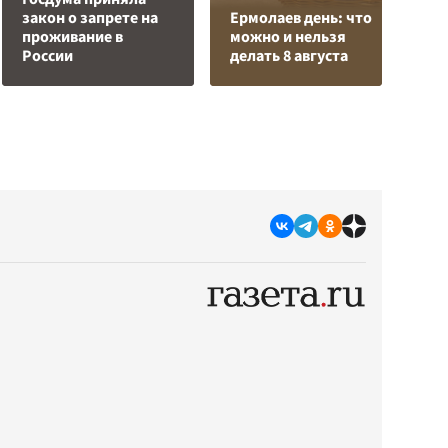
закон о запрете на
Ермолаев день: что
У
проживание в
можно и нельзя
Е
России
делать 8 августа
в