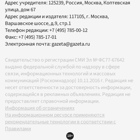
Адрес учредителя: 125239, Россия, Москва, Коптевская
улица, дом 67
Адрес редакции и издателя:
117105
, г.
Москва
,
Варшавское шоссе, д.9, стр.1
Телефон редакции:
+7 (495) 785-00-12
Факс:
+7 (495) 785-17-01
Электронная почта:
gazeta@gazeta.ru
Свидетельство о регистрации СМИ Эл № ФС77-67642
выдано федеральной службой по надзору в сфере
связи, информационных технологий и массовых
коммуникаций (Роскомнадзор) 10.11.2016 г. Редакция не
несет ответственности за достоверность информации,
содержащейся в рекламных объявлениях. Редакция не
предоставляет справочной информации.
Информация об ограничениях
На информационном ресурсе применяются
рекомендательные технологии в соответствии с
Правилами
18+