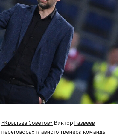
х
«Крыльев Советов»
Виктор
Развеев
 переговорах главного тренера команды