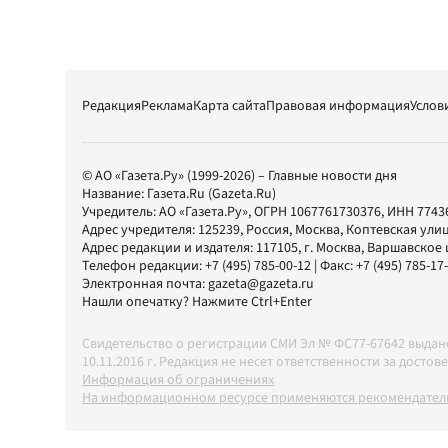
Редакция
Реклама
Карта сайта
Правовая информация
Услов
© АО «Газета.Ру» (1999-2026) – Главные новости дня
Название:
Газета.Ru
(Gazeta.Ru)
Учредитель:
АО «Газета.Ру»
, ОГРН 1067761730376, ИНН 7743
Адрес учредителя: 125239, Россия, Москва, Коптевская улиц
Адрес редакции и издателя:
117105
, г.
Москва
,
Варшавское шо
Телефон редакции:
+7 (495) 785-00-12
| Факс:
+7 (495) 785-17
Электронная почта:
gazeta@gazeta.ru
Нашли опечатку? Нажмите Ctrl+Enter
Свидетельство о регистрации СМИ Эл № ФС77-67642 выда
10.11.2016 г. Редакция не несет ответственности за дос
Информация об ограничениях
На информационном ресурсе применяются рекомендатель