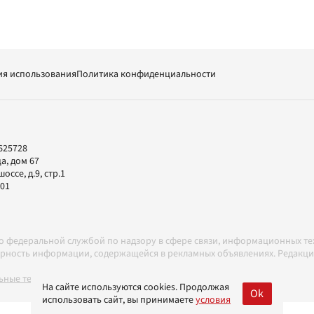
ия использования
Политика конфиденциальности
625728
а, дом 67
ссе, д.9, стр.1
-01
но федеральной службой по надзору в сфере связи, информационных т
товерность информации, содержащейся в рекламных объявлениях. Редак
ные технологии в соответствии с Правилами
На сайте используются cookies. Продолжая
Ok
использовать сайт, вы принимаете
условия