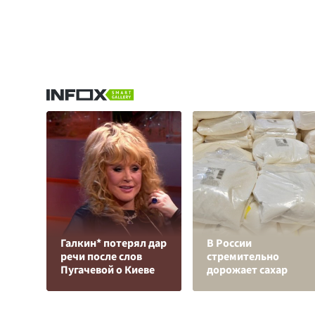
Галкин* потерял дар
В России
речи после слов
стремительно
Пугачевой о Киеве
дорожает сахар