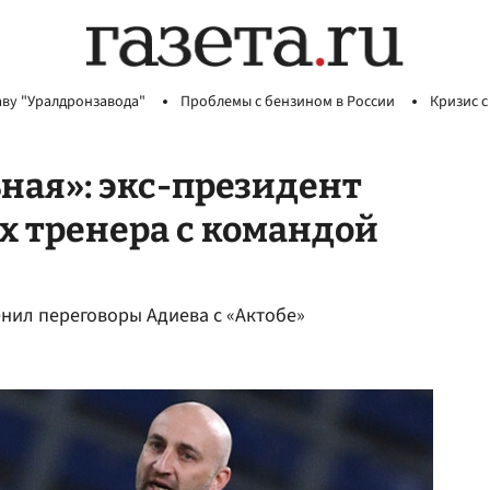
аву "Уралдронзавода"
Проблемы с бензином в России
Кризис с
ная»: экс-президент
х тренера с командой
енил переговоры Адиева с «Актобе»