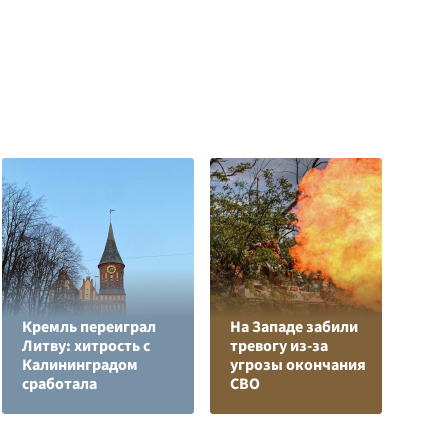
Кремль переиграл
На Западе забили
Л
Литву: хитрость с
тревогу из-за
з
Калининградом
угрозы окончания
в
сработала
СВО
р