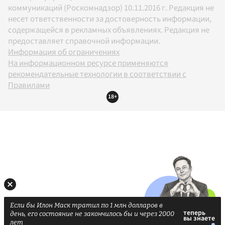
коммуникаций (Роскомнадзор) 10.11.2016 г. Редакция не
несет ответственности за достоверность информации,
содержащейся в рекламных объявлениях. Редакция не
предоставляет справочной информации.
Информация об ограничениях
На информационном ресурсе применяются
рекомендательные технологии в соответствии с
Правилами
18+
Если бы Илон Маск тратил по 1 млн долларов в
день, его состояние не закончилось бы и через 2000
лет