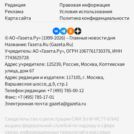
Редакция
Правовая информация
Реклама
Условия использования
Карта сайта
Политика конфиденциальности
© АО «Газета.Ру» (1999-2026) – Главные новости дня
Название:
Газета.Ru
(Gazeta.Ru)
Учредитель:
АО «Газета.Ру»
, ОГРН 1067761730376, ИНН
7743625728
Адрес учредителя: 125239, Россия, Москва, Коптевская
улица, дом 67
Адрес редакции и издателя:
117105
, г.
Москва
,
Варшавское шоссе, д.9, стр.1
Телефон редакции:
+7 (495) 785-00-12
Факс:
+7 (495) 785-17-01
Электронная почта:
gazeta@gazeta.ru
Свидетельство о регистрации СМИ Эл № ФС77-67642
выдано федеральной службой по надзору в сфере
связи, информационных технологий и массовых