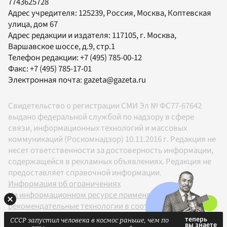
7743625728
Адрес учредителя: 125239, Россия, Москва, Коптевская
улица, дом 67
Адрес редакции и издателя:
117105
, г.
Москва
,
Варшавское шоссе, д.9, стр.1
Телефон редакции:
+7 (495) 785-00-12
Факс:
+7 (495) 785-17-01
Электронная почта:
gazeta@gazeta.ru
Свидетельство о регистрации СМИ Эл № ФС77-67642
выдано федеральной службой по надзору в сфере
связи, информационных технологий и массовых
коммуникаций (Роскомнадзор) 10.11.2016 г. Редакция не
несет ответственности за достоверность информации,
содержащейся в рекламных объявлениях. Редакция не
предоставляет справочной информации.
Информация об ограничениях
На информационном ресурсе применяются
рекомендательные технологии в соответствии с
Правилами
СССР запустил человека в космос раньше, чем по