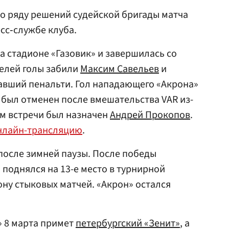
по ряду решений судейской бригады матча
есс‑службе клуба.
а стадионе «Газовик» и завершилась со
телей голы забили
Максим Савельев
и
авший пенальти. Гол нападающего «Акрона»
 был отменен после вмешательства VAR из-
м встречи был назначен
Андрей Прокопов
.
нлайн-трансляцию
.
 после зимней паузы. После победы
 поднялся на 13-е место в турнирной
ону стыковых матчей. «Акрон» остался
» 8 марта примет
петербургский «Зенит»
, а