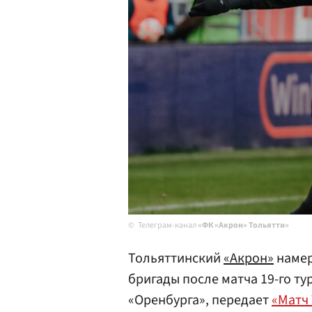
Телеграм-канал
«ФК «Акрон» Тольятти»
Тольяттинский
«Акрон»
намер
бригады после матча 19-го ту
«Оренбурга», передает
«Матч