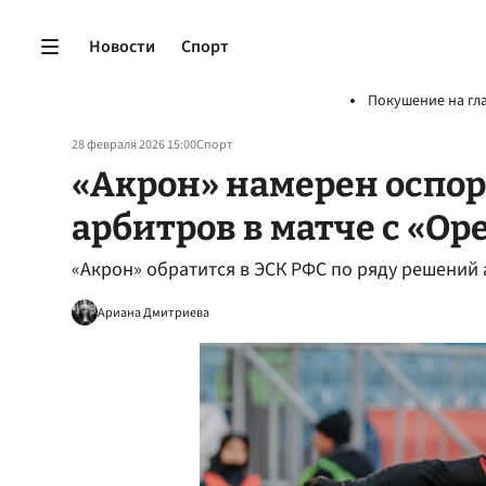
Новости
Спорт
Покушение на гл
28 февраля 2026 15:00
Спорт
«Акрон» намерен оспо
арбитров в матче с «Ор
«Акрон» обратится в ЭСК РФС по ряду решений 
Ариана Дмитриева