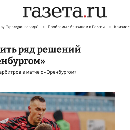
аву "Уралдронзавода"
Проблемы с бензином в России
Кризис с
рить ряд решений
енбургом»
арбитров в матче с «Оренбургом»