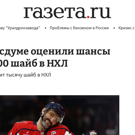
аву "Уралдронзавода"
Проблемы с бензином в России
Кризис с
Госдуме оценили шансы
00 шайб в НХЛ
ит тысячу шайб в НХЛ