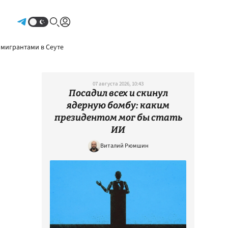
Авторизоваться
 мигрантами в Сеуте
07 августа 2026, 10:43
Посадил всех и скинул
ядерную бомбу: каким
президентом мог бы стать
ИИ
Виталий Рюмшин