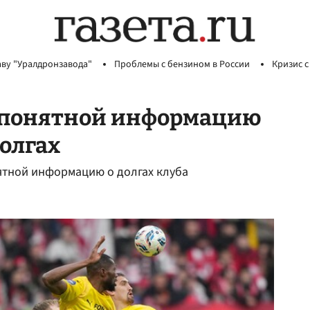
аву "Уралдронзавода"
Проблемы с бензином в России
Кризис с
непонятной информацию
олгах
ятной информацию о долгах клуба