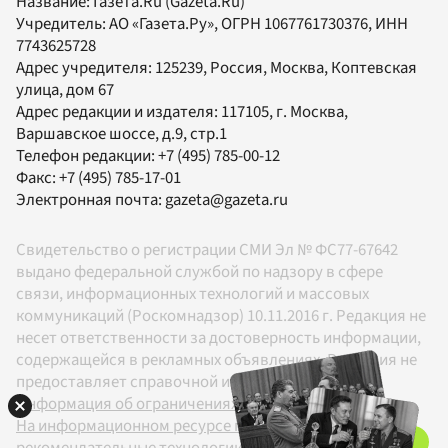
Название:
Газета.Ru
(Gazeta.Ru)
Учредитель:
АО «Газета.Ру»
, ОГРН 1067761730376, ИНН
7743625728
Адрес учредителя: 125239, Россия, Москва, Коптевская
улица, дом 67
Адрес редакции и издателя:
117105
, г.
Москва
,
Варшавское шоссе, д.9, стр.1
Телефон редакции:
+7 (495) 785-00-12
Факс:
+7 (495) 785-17-01
Электронная почта:
gazeta@gazeta.ru
Свидетельство о регистрации СМИ Эл № ФС77-67642
выдано федеральной службой по надзору в сфере
связи, информационных технологий и массовых
коммуникаций (Роскомнадзор) 10.11.2016 г. Редакция не
несет ответственности за достоверность информации,
содержащейся в рекламных объявлениях. Редакция не
предоставляет справочной информации.
Информация об ограничениях
На информационном ресурсе применяются