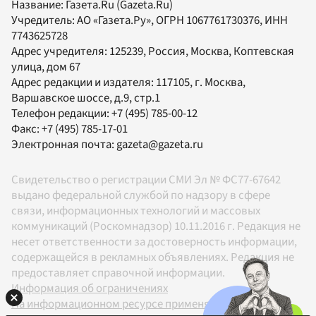
Название:
Газета.Ru
(Gazeta.Ru)
Учредитель:
АО «Газета.Ру»
, ОГРН 1067761730376, ИНН
7743625728
Адрес учредителя: 125239, Россия, Москва, Коптевская
улица, дом 67
Адрес редакции и издателя:
117105
, г.
Москва
,
Варшавское шоссе, д.9, стр.1
Телефон редакции:
+7 (495) 785-00-12
Факс:
+7 (495) 785-17-01
Электронная почта:
gazeta@gazeta.ru
Свидетельство о регистрации СМИ Эл № ФС77-67642
выдано федеральной службой по надзору в сфере
связи, информационных технологий и массовых
коммуникаций (Роскомнадзор) 10.11.2016 г. Редакция не
несет ответственности за достоверность информации,
содержащейся в рекламных объявлениях. Редакция не
предоставляет справочной информации.
Информация об ограничениях
На информационном ресурсе применяются