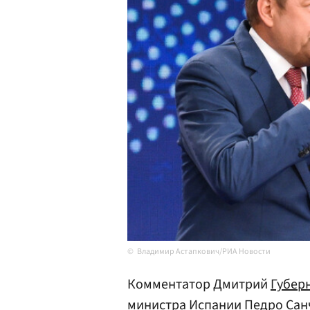
Владимир Астапкович/РИА Новости
Комментатор Дмитрий
Губер
министра
Испании
Педро Сан