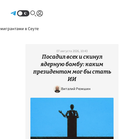
Авторизоваться
 мигрантами в Сеуте
07 августа 2026, 10:43
Посадил всех и скинул
ядерную бомбу: каким
президентом мог бы стать
ИИ
Виталий Рюмшин