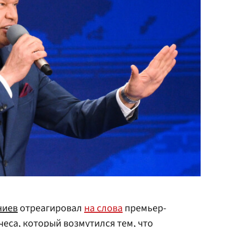
ниев
отреагировал
на слова
премьер-
чеса
, который возмутился тем, что