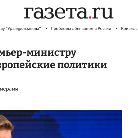
аву "Уралдронзавода"
Проблемы с бензином в России
Кризис с
емьер-министру
европейские политики
емерами