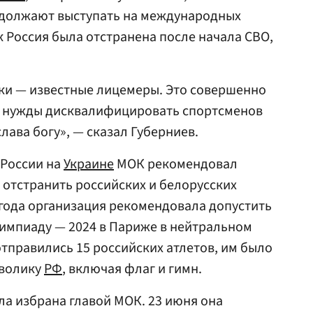
должают выступать на международных
к Россия была отстранена после начала СВО,
ки — известные лицемеры. Это совершенно
т нужды дисквалифицировать спортсменов
слава богу», — сказал Губерниев.
 России на
Украине
МОК рекомендовал
тстранить российских и белорусских
 года организация рекомендовала допустить
импиаду — 2024 в Париже в нейтральном
тправились 15 российских атлетов, им было
мволику
РФ
, включая флаг и гимн.
а избрана главой МОК. 23 июня она