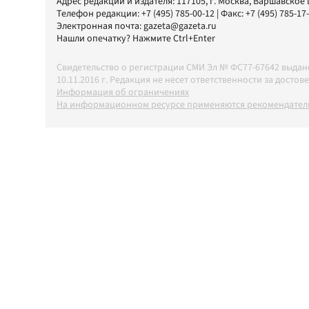
Адрес редакции и издателя:
117105
, г.
Москва
,
Варшавское шо
Телефон редакции:
+7 (495) 785-00-12
| Факс:
+7 (495) 785-17
Электронная почта:
gazeta@gazeta.ru
Нашли опечатку? Нажмите Ctrl+Enter
Свидетельство о регистрации СМИ Эл № ФС77-67642 выда
10.11.2016 г. Редакция не несет ответственности за дос
Информация об ограничениях
На информационном ресурсе применяются рекомендатель