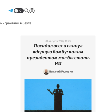
Авторизоваться
 мигрантами в Сеуте
07 августа 2026, 10:43
Посадил всех и скинул
ядерную бомбу: каким
президентом мог бы стать
ИИ
Виталий Рюмшин