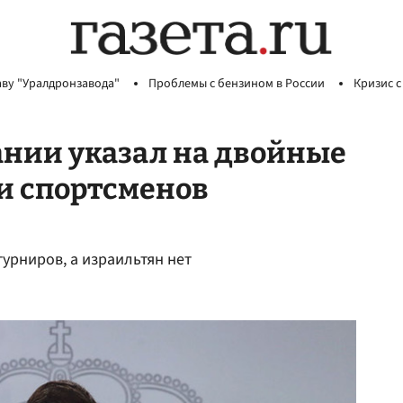
аву "Уралдронзавода"
Проблемы с бензином в России
Кризис с
нии указал на двойные
и спортсменов
турниров, а израильтян нет