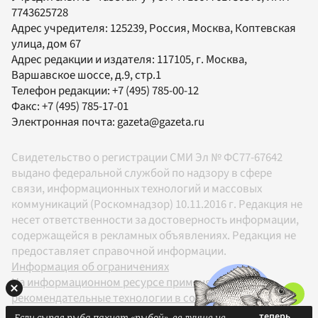
7743625728
Адрес учредителя: 125239, Россия, Москва, Коптевская
улица, дом 67
Адрес редакции и издателя:
117105
, г.
Москва
,
Варшавское шоссе, д.9, стр.1
Телефон редакции:
+7 (495) 785-00-12
Факс:
+7 (495) 785-17-01
Электронная почта:
gazeta@gazeta.ru
Свидетельство о регистрации СМИ Эл № ФС77-67642
выдано федеральной службой по надзору в сфере
связи, информационных технологий и массовых
коммуникаций (Роскомнадзор) 10.11.2016 г. Редакция не
несет ответственности за достоверность информации,
содержащейся в рекламных объявлениях. Редакция не
предоставляет справочной информации.
Информация об ограничениях
На информационном ресурсе применяются
рекомендательные технологии в соответствии с
Правилами
Если сырая рыба пахнет «рыбой», ее лучше не