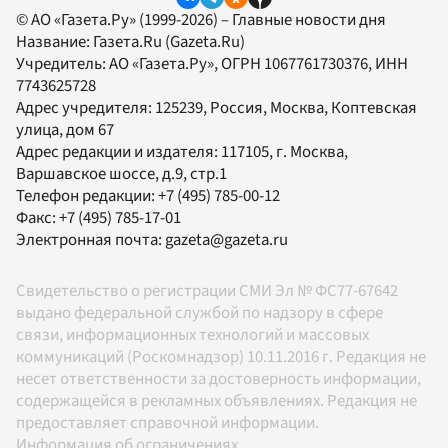
© АО «Газета.Ру» (1999-2026) – Главные новости дня
Название:
Газета.Ru
(Gazeta.Ru)
Учредитель:
АО «Газета.Ру»
, ОГРН 1067761730376, ИНН
7743625728
Адрес учредителя: 125239, Россия, Москва, Коптевская
улица, дом 67
Адрес редакции и издателя:
117105
, г.
Москва
,
Варшавское шоссе, д.9, стр.1
Телефон редакции:
+7 (495) 785-00-12
Факс:
+7 (495) 785-17-01
Электронная почта:
gazeta@gazeta.ru
Свидетельство о регистрации СМИ Эл № ФС77-67642
выдано федеральной службой по надзору в сфере
связи, информационных технологий и массовых
коммуникаций (Роскомнадзор) 10.11.2016 г. Редакция не
несет ответственности за достоверность информации,
содержащейся в рекламных объявлениях. Редакция не
предоставляет справочной информации.
Информация об ограничениях