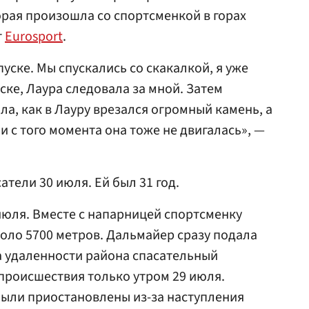
орая произошла со спортсменкой в горах
т
Eurosport
.
уске. Мы спускались со скакалкой, я уже
ске, Лаура следовала за мной. Затем
а, как в Лауру врезался огромный камень, а
 и с того момента она тоже не двигалась», —
тели 30 июля. Ей был 31 год.
юля. Вместе с напарницей спортсменку
коло 5700 метров. Дальмайер сразу подала
за удаленности района спасательный
 происшествия только утром 29 июля.
были приостановлены из-за наступления