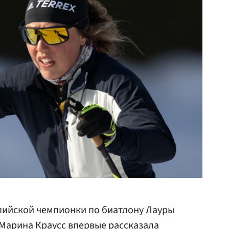
ийской чемпионки по биатлону Лауры
Марина Краусс впервые рассказала