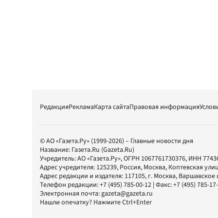
Редакция
Реклама
Карта сайта
Правовая информация
Услов
© АО «Газета.Ру» (1999-2026) – Главные новости дня
Название:
Газета.Ru
(Gazeta.Ru)
Учредитель:
АО «Газета.Ру»
, ОГРН 1067761730376, ИНН 7743
Адрес учредителя: 125239, Россия, Москва, Коптевская улиц
Адрес редакции и издателя:
117105
, г.
Москва
,
Варшавское шо
Телефон редакции:
+7 (495) 785-00-12
| Факс:
+7 (495) 785-17
Электронная почта:
gazeta@gazeta.ru
Нашли опечатку? Нажмите Ctrl+Enter