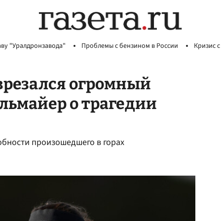
аву "Уралдронзавода"
Проблемы с бензином в России
Кризис с
 врезался огромный
льмайер о трагедии
обности произошедшего в горах