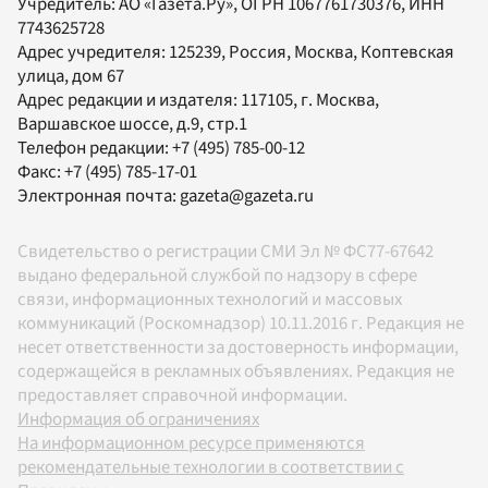
Учредитель:
АО «Газета.Ру»
, ОГРН 1067761730376, ИНН
7743625728
Адрес учредителя: 125239, Россия, Москва, Коптевская
улица, дом 67
Адрес редакции и издателя:
117105
, г.
Москва
,
Варшавское шоссе, д.9, стр.1
Телефон редакции:
+7 (495) 785-00-12
Факс:
+7 (495) 785-17-01
Электронная почта:
gazeta@gazeta.ru
Свидетельство о регистрации СМИ Эл № ФС77-67642
выдано федеральной службой по надзору в сфере
связи, информационных технологий и массовых
коммуникаций (Роскомнадзор) 10.11.2016 г. Редакция не
несет ответственности за достоверность информации,
содержащейся в рекламных объявлениях. Редакция не
предоставляет справочной информации.
Информация об ограничениях
На информационном ресурсе применяются
рекомендательные технологии в соответствии с