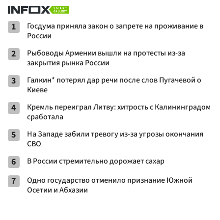
1
Госдума приняла закон о запрете на проживание в
России
2
Рыбоводы Армении вышли на протесты из-за
закрытия рынка России
3
Галкин* потерял дар речи после слов Пугачевой о
Киеве
4
Кремль переиграл Литву: хитрость с Калининградом
сработала
5
На Западе забили тревогу из-за угрозы окончания
СВО
6
В России стремительно дорожает сахар
7
Одно государство отменило признание Южной
Осетии и Абхазии