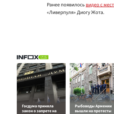
Ранее появилось
видео с мес
«Ливерпуля» Диогу Жота.
Госдума приняла
Рыбоводы Армении
закон о запрете на
вышли на протесты