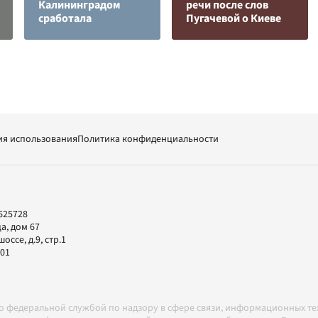
Калининградом
речи после слов
сработала
Пугачевой о Киеве
ия использования
Политика конфиденциальности
625728
а, дом 67
ссе, д.9, стр.1
-01
но федеральной службой по надзору в сфере связи, информационных т