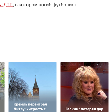
та ДТП
, в котором погиб футболист
Кремль переиграл
Литву: хитрость с
Галкин* потерял дар