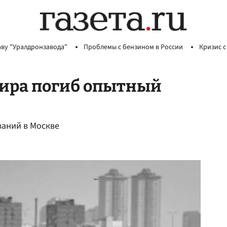
аву "Уралдронзавода"
Проблемы с бензином в России
Кризис с
нира погиб опытный
ваний в Москве