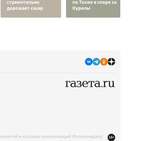
стремительно
по Токио в споре за
п
дорожает сахар
Курилы
а
ехнологий и массовых коммуникаций (Роскомнадзор)
18+