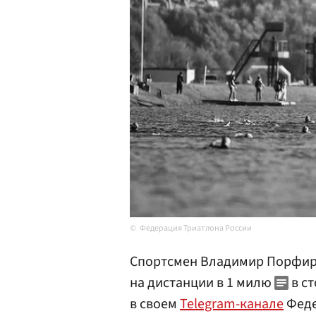
Федерация Триатлона России
Спортсмен Владимир Порфиро
на дистанции в 1 милю
в с
в своем
Telegram-канале
Феде