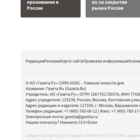
проживание в
из-за закрытия
России
рынка России
Редакция
Реклама
Карта сайта
Правовая информация
Услов
© АО «Газета.Ру» (1999-2026) – Главные новости дня
Название:
Газета.Ru
(Gazeta.Ru)
Учредитель:
АО «Газета.Ру»
, ОГРН 1067761730376, ИНН 7743
Адрес учредителя: 125239, Россия, Москва, Коптевская улиц
Адрес редакции и издателя:
117105
, г.
Москва
,
Варшавское шо
Телефон редакции:
+7 (495) 785-00-12
| Факс:
+7 (495) 785-17
Электронная почта:
gazeta@gazeta.ru
Нашли опечатку? Нажмите Ctrl+Enter
Свидетельство о регистрации СМИ Эл № ФС77-67642 выда