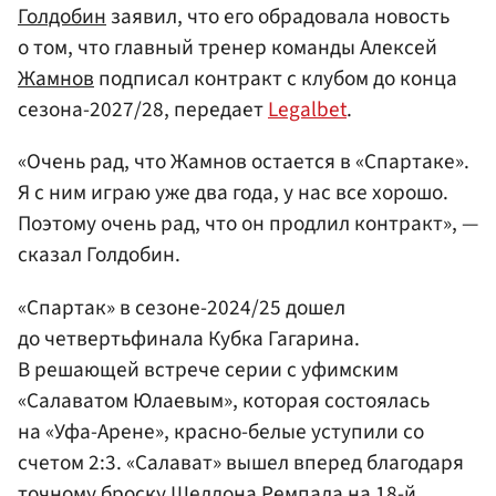
Голдобин
заявил, что его обрадовала новость
о том, что главный тренер команды Алексей
Жамнов
подписал контракт с клубом до конца
сезона-2027/28, передает
Legalbet
.
«Очень рад, что Жамнов остается в «Спартаке».
Я с ним играю уже два года, у нас все хорошо.
Поэтому очень рад, что он продлил контракт», —
сказал Голдобин.
«Спартак» в сезоне-2024/25 дошел
до четвертьфинала Кубка Гагарина.
В решающей встрече серии с уфимским
«Салаватом Юлаевым», которая состоялась
на «Уфа-Арене», красно-белые уступили со
счетом 2:3. «Салават» вышел вперед благодаря
точному броску Шелдона Ремпала на 18-й