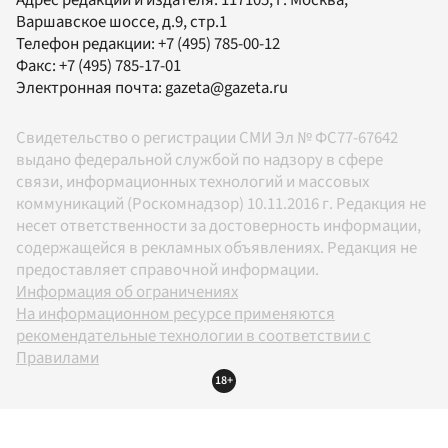
Варшавское шоссе, д.9, стр.1
Телефон редакции:
+7 (495) 785-00-12
Факс:
+7 (495) 785-17-01
Электронная почта:
gazeta@gazeta.ru
Свидетельство о регистрации СМИ Эл № ФС77-67642
выдано федеральной службой по надзору в сфере
связи, информационных технологий и массовых
коммуникаций (Роскомнадзор) 10.11.2016 г. Редакция не
несет ответственности за достоверность информации,
содержащейся в рекламных объявлениях. Редакция не
предоставляет справочной информации.
Информация об ограничениях
На информационном ресурсе применяются
рекомендательные технологии в соответствии с
Правилами
18+