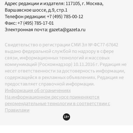
Адрес редакции и издателя:
117105
, г.
Москва
,
Варшавское шоссе, д.9, стр.1
Телефон редакции:
+7 (495) 785-00-12
Факс:
+7 (495) 785-17-01
Электронная почта:
gazeta@gazeta.ru
Свидетельство о регистрации СМИ Эл № ФС77-67642
выдано федеральной службой по надзору в сфере
связи, информационных технологий и массовых
коммуникаций (Роскомнадзор) 10.11.2016 г. Редакция не
несет ответственности за достоверность информации,
содержащейся в рекламных объявлениях. Редакция не
предоставляет справочной информации.
Информация об ограничениях
На информационном ресурсе применяются
рекомендательные технологии в соответствии с
Правилами
18+