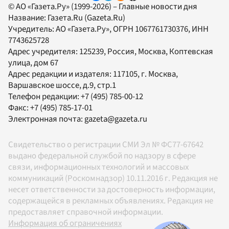
© АО «Газета.Ру» (1999-2026) – Главные новости дня
Название:
Газета.Ru
(Gazeta.Ru)
Учредитель:
АО «Газета.Ру»
, ОГРН 1067761730376, ИНН
7743625728
Адрес учредителя: 125239, Россия, Москва, Коптевская
улица, дом 67
Адрес редакции и издателя:
117105
, г.
Москва
,
Варшавское шоссе, д.9, стр.1
Телефон редакции:
+7 (495) 785-00-12
Факс:
+7 (495) 785-17-01
Электронная почта:
gazeta@gazeta.ru
Свидетельство о регистрации СМИ Эл № ФС77-67642
выдано федеральной службой по надзору в сфере
связи, информационных технологий и массовых
коммуникаций (Роскомнадзор) 10.11.2016 г. Редакция не
несет ответственности за достоверность информации,
содержащейся в рекламных объявлениях. Редакция не
предоставляет справочной информации.
Информация об ограничениях