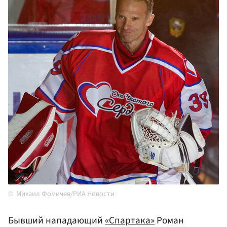
Михаил Фомичев/РИА Новости
Бывший нападающий
«Спартака»
Роман