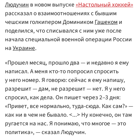
Людучин
в новом выпуске
«Настольный хоккей»
рассказал о взаимоотношениях с бывшим
чешским голкипером Домиником
Гашеком
и
поделился, что списывался с ним уже после
начала специальной военной операции России
на
Украине
.
«Прошел месяц, прошло два — и недавно я ему
написал. А меня кто-то попросил спросить
у него номер. Я говорю: сейчас я ему напишу,
разрешит — дам, не разрешит — нет. Я у него
спросил, как дела. Он пишет через 2–3 дня:
«Привет, все нормально, туда-сюда. Как сам?» —
как ни в чем не бывало. <...> Ну конечно, он там
ругается на нас. Я понимаю, что многое — это
политика», — сказал Людучин.