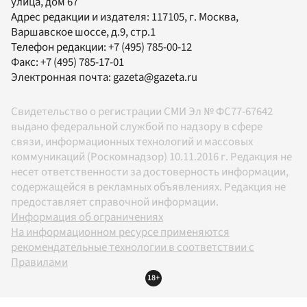
улица, дом 67
Адрес редакции и издателя:
117105
, г.
Москва
,
Варшавское шоссе, д.9, стр.1
Телефон редакции:
+7 (495) 785-00-12
Факс:
+7 (495) 785-17-01
Электронная почта:
gazeta@gazeta.ru
Свидетельство о регистрации СМИ Эл № ФС77-67642
выдано федеральной службой по надзору в сфере
связи, информационных технологий и массовых
коммуникаций (Роскомнадзор) 10.11.2016 г. Редакция не
несет ответственности за достоверность информации,
содержащейся в рекламных объявлениях. Редакция не
предоставляет справочной информации.
Информация об ограничениях
На информационном ресурсе применяются
рекомендательные технологии в соответствии с
Правилами
18+