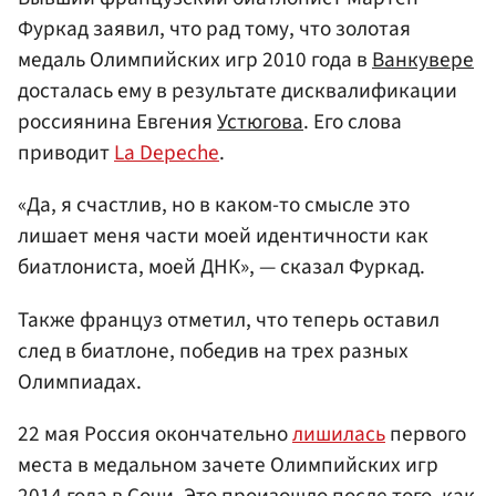
Фуркад заявил, что рад тому, что золотая
медаль Олимпийских игр 2010 года в
Ванкувере
досталась ему в результате дисквалификации
россиянина Евгения
Устюгова
. Его слова
приводит
La Depeche
.
«Да, я счастлив, но в каком-то смысле это
лишает меня части моей идентичности как
биатлониста, моей ДНК», — сказал Фуркад.
Также француз отметил, что теперь оставил
след в биатлоне, победив на трех разных
Олимпиадах.
22 мая Россия окончательно
лишилась
первого
места в медальном зачете Олимпийских игр
2014 года в
Сочи
. Это произошло после того, как