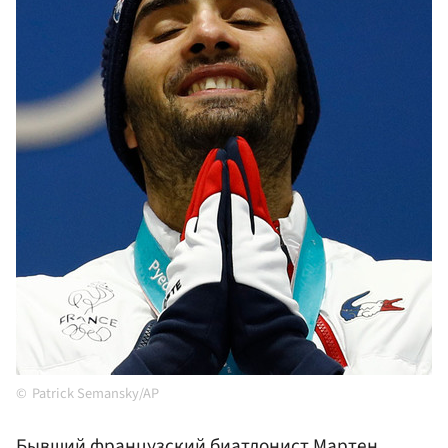
Patrick Semansky/AP
Бывший французский биатлонист Мартен