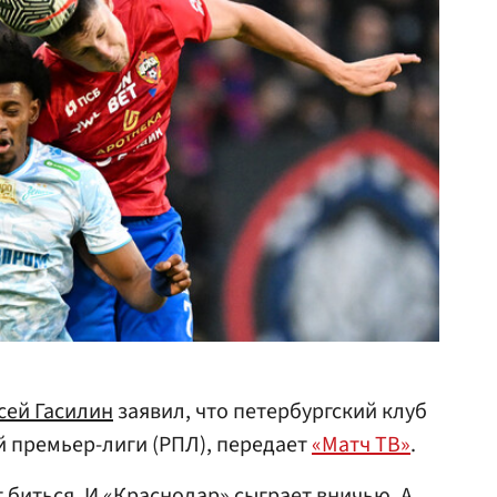
сей Гасилин
заявил, что петербургский клуб
 премьер-лиги (РПЛ), передает
«Матч ТВ»
.
 биться. И «Краснодар» сыграет вничью. А