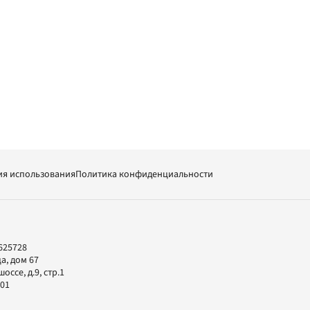
ия использования
Политика конфиденциальности
625728
а, дом 67
ссе, д.9, стр.1
-01