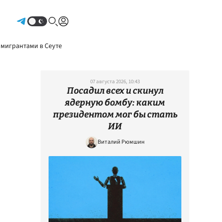
Авторизоваться
 мигрантами в Сеуте
07 августа 2026, 10:43
Посадил всех и скинул
ядерную бомбу: каким
президентом мог бы стать
ИИ
Виталий Рюмшин