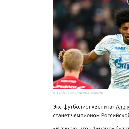
Сергей Бобылев/РИА Новости
Экс-футболист «Зенита»
Алек
станет чемпионом Российской
«Я думаю, что
«Динамо»
будет