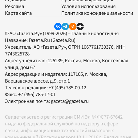
Реклама
Условия использования
Карта сайта
Политика конфиденциальности
© АО «Газета.Ру» (1999-2026) – Главные новости дня
Название:
Газета.Ru
(Gazeta.Ru)
Учредитель:
АО «Газета.Ру»
, ОГРН 1067761730376, ИНН
7743625728
Адрес учредителя: 125239, Россия, Москва, Коптевская
улица, дом 67
Адрес редакции и издателя:
117105
, г.
Москва
,
Варшавское шоссе, д.9, стр.1
Телефон редакции:
+7 (495) 785-00-12
Факс:
+7 (495) 785-17-01
Электронная почта:
gazeta@gazeta.ru
Свидетельство о регистрации СМИ Эл № ФС77-67642
выдано федеральной службой по надзору в сфере
связи, информационных технологий и массовых
коммуникаций (Роскомнадзор) 10.11.2016 г. Редакция не