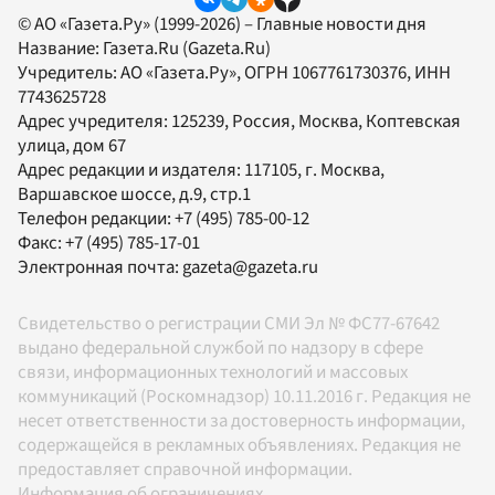
© АО «Газета.Ру» (1999-2026) – Главные новости дня
Название:
Газета.Ru
(Gazeta.Ru)
Учредитель:
АО «Газета.Ру»
, ОГРН 1067761730376, ИНН
7743625728
Адрес учредителя: 125239, Россия, Москва, Коптевская
улица, дом 67
Адрес редакции и издателя:
117105
, г.
Москва
,
Варшавское шоссе, д.9, стр.1
Телефон редакции:
+7 (495) 785-00-12
Факс:
+7 (495) 785-17-01
Электронная почта:
gazeta@gazeta.ru
Свидетельство о регистрации СМИ Эл № ФС77-67642
выдано федеральной службой по надзору в сфере
связи, информационных технологий и массовых
коммуникаций (Роскомнадзор) 10.11.2016 г. Редакция не
несет ответственности за достоверность информации,
содержащейся в рекламных объявлениях. Редакция не
предоставляет справочной информации.
Информация об ограничениях