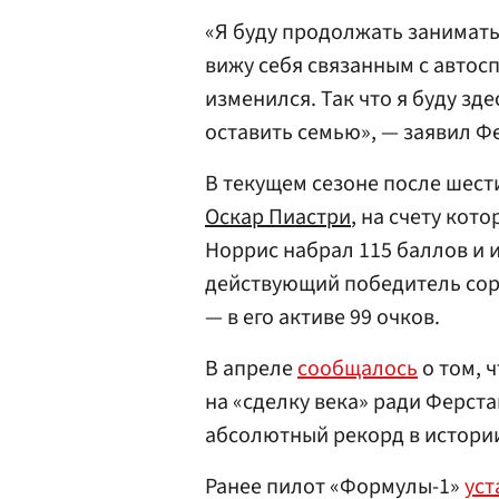
«Я буду продолжать заниматьс
вижу себя связанным с автос
изменился. Так что я буду зде
оставить семью», — заявил Ф
В текущем сезоне после шест
Оскар Пиастри
, на счету кот
Норрис набрал 115 баллов и 
действующий победитель сор
— в его активе 99 очков.
В апреле
сообщалось
о том, 
на «сделку века» ради Ферста
абсолютный рекорд в истори
Ранее пилот «Формулы-1»
уст