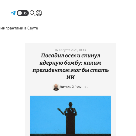
Авторизоваться
 мигрантами в Сеуте
07 августа 2026, 10:43
Посадил всех и скинул
ядерную бомбу: каким
президентом мог бы стать
ИИ
Виталий Рюмшин