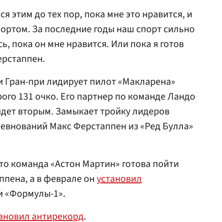
я этим до тех пор, пока мне это нравится, и
портом. За последние годы наш спорт сильно
сь, пока он мне нравится. Или пока я готов
ерстаппен.
и Гран-при лидирует пилот «Макларена»
орого 131 очко. Его партнер по команде Ландо
идет вторым. Замыкает тройку лидеров
евнований Макс Ферстаппен из «Ред Булла»
что команда «Астон Мартин» готова пойти
ппена, а в феврале он
установил
и «Формулы-1».
ановил антирекорд
.