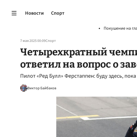
Новости
Спорт
Покушение на гл
7 мая 2025 00:09
Спорт
Четырехкратный чемп
ответил на вопрос о з
Пилот «Ред Булл» Ферстаппен: буду здесь, пока
Виктор Байбаков