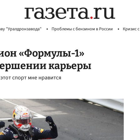
аву "Уралдронзавода"
Проблемы с бензином в России
Кризис с
ион «Формулы-1»
авершении карьеры
 этот спорт мне нравится