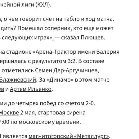
ейной лиги (КХЛ).
 о чем говорит счет на табло и ход матча.
дить? Помешал соперник, кто еще может
 следующих играх», — сказал Плющев.
 на стадионе «Арена-Трактор имени Валерия
вершилась с результатом 3:2. В составе
 отметились Семен Дер-Аргучинцев,
 Блажиевский
. За «Динамо» в этом матче
ев
и
Артем Ильенко
.
ии до четырех побед со счетом 2-0.
Москве
2 мая, стартовая сирена
7:00 по московскому времени.
 является
магнитогорский «Металлург»
.