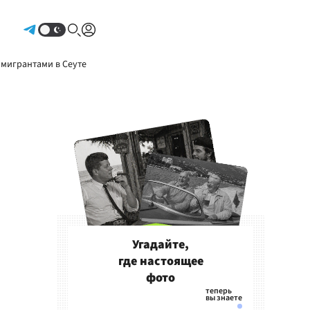
Авторизоваться
 мигрантами в Сеуте
Угадайте,
где настоящее
фото