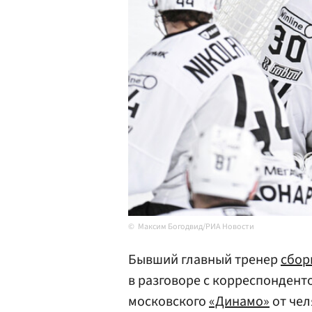
Максим Богодвид/РИА Новости
Бывший главный тренер
сбор
в разговоре с корреспондент
московского
«Динамо»
от чел