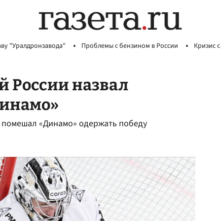
аву "Уралдронзавода"
Проблемы с бензином в России
Кризис с
й России назвал
Динамо»
» помешал «Динамо» одержать победу